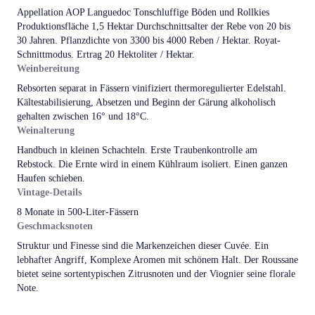
Appellation AOP Languedoc Tonschluffige Böden und Rollkies
Produktionsfläche 1,5 Hektar Durchschnittsalter der Rebe von 20 bis
30 Jahren. Pflanzdichte von 3300 bis 4000 Reben / Hektar. Royat-
Schnittmodus. Ertrag 20 Hektoliter / Hektar.
Weinbereitung
Rebsorten separat in Fässern vinifiziert thermoregulierter Edelstahl.
Kältestabilisierung, Absetzen und Beginn der Gärung alkoholisch
gehalten zwischen 16° und 18°C.
Weinalterung
Handbuch in kleinen Schachteln. Erste Traubenkontrolle am
Rebstock. Die Ernte wird in einem Kühlraum isoliert. Einen ganzen
Haufen schieben.
Vintage-Details
8 Monate in 500-Liter-Fässern
Geschmacksnoten
Struktur und Finesse sind die Markenzeichen dieser Cuvée. Ein
lebhafter Angriff, Komplexe Aromen mit schönem Halt. Der Roussane
bietet seine sortentypischen Zitrusnoten und der Viognier seine florale
Note.