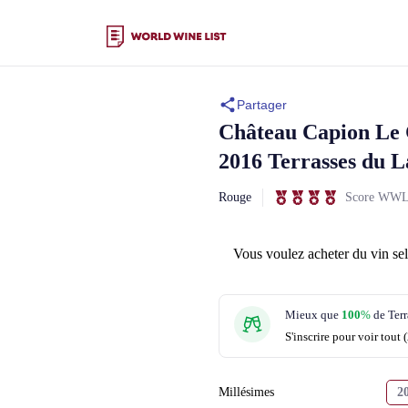
Partager
Château Capion
Le 
2016 Terrasses du L
Rouge
Score WW
Vous voulez acheter du vin se
Mieux que
100
%
de Ter
S'inscrire pour voir tout 
Millésimes
2