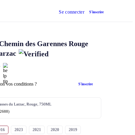
Se connecter
S'inscrire
Chemin des Garennes
Rouge
arzac
L
lon vos conditions ?
S'inscrire
rasses du Larzac, Rouge, 750ML
(2688)
016
2023
2021
2020
2019