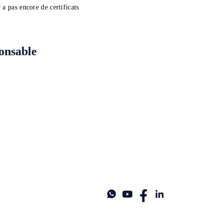
y a pas encore de certificats
onsable
3 508 92 06
+33 4 84 80 03 15
+34 932 20 59 73