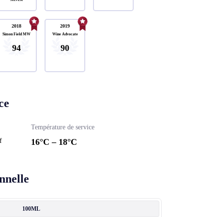
2018
2019
Simon Field MW
Wine Advocate
94
90
ce
Température de service
f
16
°C –
18
°C
nnelle
100ML