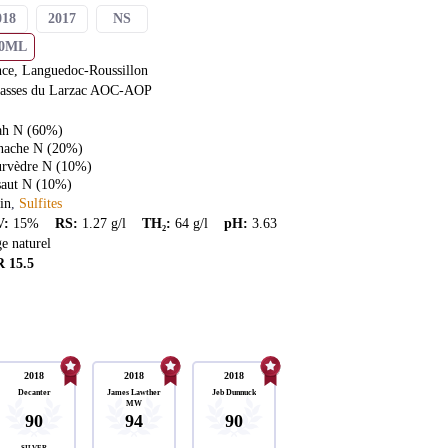
018
2017
NS
50ML
nce, Languedoc-Roussillon
rasses du Larzac AOC-AOP
ah N (60%)
nache N (20%)
rvèdre N (10%)
saut N (10%)
in
Sulfites
V
:
15
%
RS
:
1.27
g/l
TH₂
:
64
g/l
pH
:
3.63
e naturel
R
15.5
2018
2018
2018
Decanter
James Lawther
Jeb Dunnuck
MW
90
94
90
SILVER