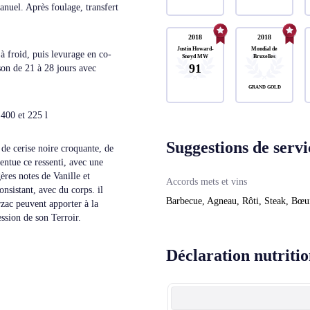
anuel. Après foulage, transfert
2018
2018
Justin Howard-
Mondial de
 froid, puis levurage en co-
Sneyd MW
Bruxelles
91
son de 21 à 28 jours avec
GRAND GOLD
400 et 225 l
Suggestions de servi
 de cerise noire croquante, de
entue ce ressenti, avec une
ères notes de Vanille et
Accords mets et vins
nsistant, avec du corps. il
Barbecue, Agneau, Rôti, Steak, Bœu
zac peuvent apporter à la
ession de son Terroir.
Déclaration nutritio