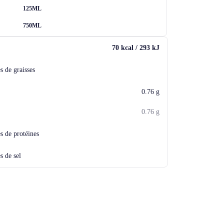
125ML
750ML
70
kcal
/
293
kJ
s de graisses
0.76
g
0.76
g
s de protéines
s de sel