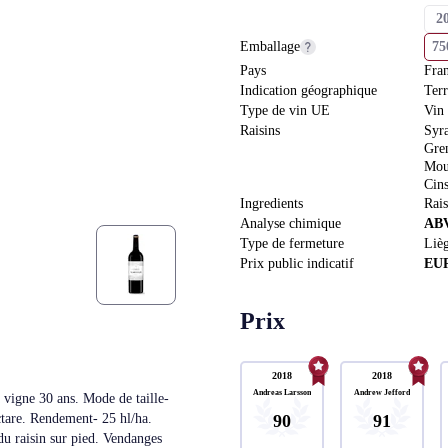
2
Emballage
7
Pays
Fra
Indication géographique
Ter
Type de vin UE
Vin
Raisins
Syr
Gre
Mou
Cin
Ingredients
Rais
Analyse chimique
AB
Type de fermeture
Lièg
Prix public indicatif
EU
Prix
2018
2018
Andreas Larsson
Andrew Jefford
a vigne 30 ans. Mode de taille-
90
91
ctare. Rendement- 25 hl/ha.
du raisin sur pied. Vendanges