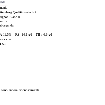
50ML
mania
ttemberg Qualitätswein b.A.
vignon Blanc B
ner B
uburgunder
V
:
11.5
%
RS
:
14.1
g/l
TH₂
:
6.8
g/l
o a vite
R
5.9
 sono ancora riconoscimenti