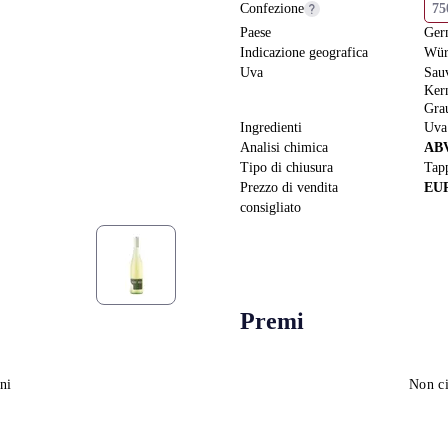
Confezione
7
Paese
Ger
Indicazione geografica
Wür
Uva
Sau
Ker
Gra
Ingredienti
Uva
Analisi chimica
AB
Tipo di chiusura
Tapp
Prezzo di vendita
EU
consigliato
Premi
ni
Non ci