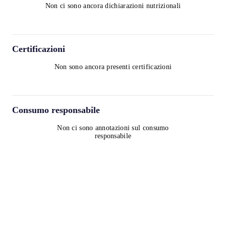
Non ci sono ancora dichiarazioni nutrizionali
Certificazioni
Non sono ancora presenti certificazioni
Consumo responsabile
Non ci sono annotazioni sul consumo
responsabile
Termini e condizioni
Informativa sulla privacy
Informativa sui cookie
contact@worldwinelist.com
+41 43 508 92 06
+33 4 84 80 03 15
+34 932 20 59 73