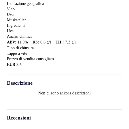
Indicazione geografica
Vino
Uva
Muskateller
Ingredienti
Uva
Analisi chimica
ABV
:
11.5
%
RS
:
6.6
g/l
TH₂
:
7.3
g/l
Tipo di chiusura
Tappo a vite
Prezzo di vendita consigliato
EUR
8.5
Descrizione
Non ci sono ancora descrizioni
Recensioni