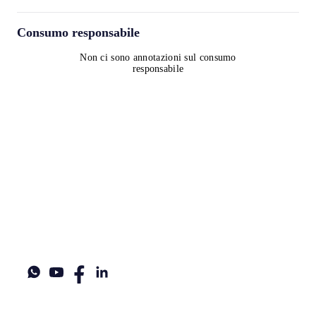
Consumo responsabile
Non ci sono annotazioni sul consumo
responsabile
Termini e condizioni
Informativa sulla privacy
Informativa sui cookie
contact@worldwinelist.com
+41 43 508 92 06
+33 4 84 80 03 15
+34 932 20 59 73
UID: CHE-357.166.792
Legal name: Norpexal Supply Chain Participations GmbH
Legal address: Turmstrasse 28, 6312, Steinhausen ZG, Switzerland
World Wine List®