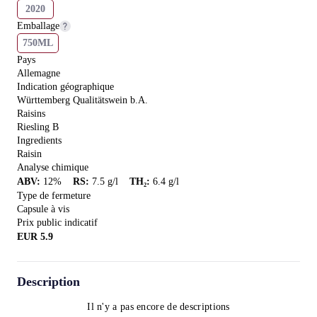
2020
Emballage
750ML
Pays
Allemagne
Indication géographique
Württemberg Qualitätswein b.A.
Raisins
Riesling B
Ingredients
Raisin
Analyse chimique
ABV
:
12
%
RS
:
7.5
g/l
TH₂
:
6.4
g/l
Type de fermeture
Capsule à vis
Prix public indicatif
EUR
5.9
Description
Il n'y a pas encore de descriptions