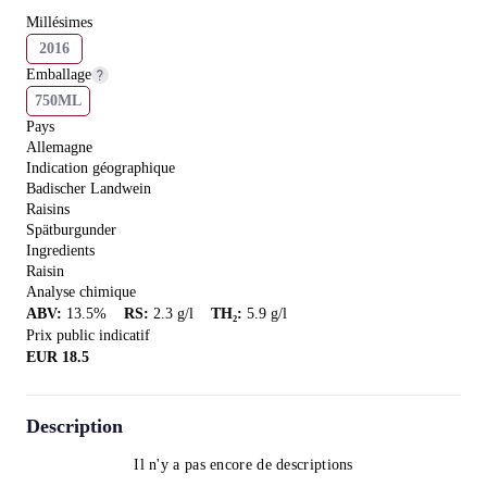
Millésimes
2016
Emballage
750ML
Pays
Allemagne
Indication géographique
Badischer Landwein
Raisins
Spätburgunder
Ingredients
Raisin
Analyse chimique
ABV
:
13.5
%
RS
:
2.3
g/l
TH₂
:
5.9
g/l
Prix public indicatif
EUR
18.5
Description
Il n'y a pas encore de descriptions