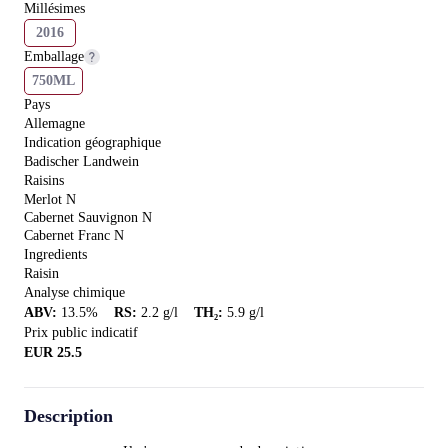
Millésimes
2016
Emballage
750ML
Pays
Allemagne
Indication géographique
Badischer Landwein
Raisins
Merlot N
Cabernet Sauvignon N
Cabernet Franc N
Ingredients
Raisin
Analyse chimique
ABV
:
13.5
%
RS
:
2.2
g/l
TH₂
:
5.9
g/l
Prix public indicatif
EUR
25.5
Description