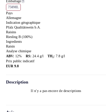
Emballage
750ML
Pays
Allemagne
Indication géographique
Pfalz Qualitätswein b.A.
Raisins
Riesling B (100%)
Ingredients
Raisin
Analyse chimique
ABV
:
12
%
RS
:
24.4
g/l
TH₂
:
7.8
g/l
Prix public indicatif
EUR
9.8
Description
Il n'y a pas encore de descriptions