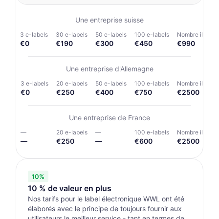
Une entreprise
suisse
3 e-labels
30 e-labels
50 e-labels
100 e-labels
Nombre illimité
€
0
€
190
€
300
€
450
€
990
Une entreprise
d'Allemagne
3 e-labels
20 e-labels
50 e-labels
100 e-labels
Nombre illimité
€
0
€
250
€
400
€
750
€
2500
Une entreprise
de France
3 e-labels
20 e-labels
50 e-labels
100 e-labels
Nombre illimité
—
€
250
—
€
600
€
2500
10%
10 % de valeur en plus
Nos tarifs pour le label électronique WWL ont été
élaborés avec le principe de toujours fournir aux
utilisateurs le meilleur service - tant en termes de