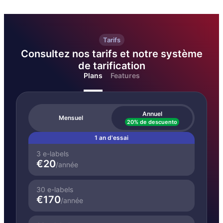
Tarifs
Consultez nos tarifs et notre système
de tarification
Plans
Features
Annuel
Mensuel
20% de descuento
1 an d'essai
3 e-labels
€20
/
année
30 e-labels
€170
/
année