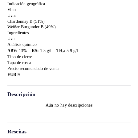
Indicación geográfica
Vino
Uvas
Chardonnay B (51%)
Weißer Burgunder B (49%)
Ingredientes
Uva
Análisis químico
ABV
:
13
%
RS
:
1.3
g/l
TH₂
:
5.9
g/l
Tipo de cierre
Tapa de rosca
Precio recomendado de venta
EUR
9
Descripción
Aún no hay descripciones
Reseñas