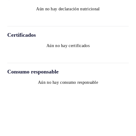
Aún no hay declaración nutricional
Certificados
Aún no hay certificados
Consumo responsable
Aún no hay consumo responsable
Términos y condiciones
Política de privacidad
Política de cookies
contact@worldwinelist.com
+41 43 508 92 06
+33 4 84 80 03 15
+34 932 20 59 73