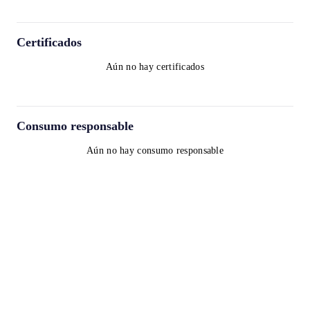
Certificados
Aún no hay certificados
Consumo responsable
Aún no hay consumo responsable
Términos y condiciones
Política de privacidad
Política de cookies
contact@worldwinelist.com
+41 43 508 92 06
+33 4 84 80 03 15
+34 932 20 59 73
UID: CHE-357.166.792
Legal name: Norpexal Supply Chain Participations GmbH