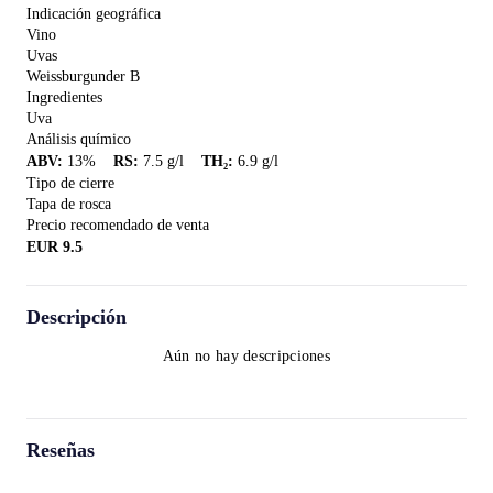
Indicación geográfica
Vino
Uvas
Weissburgunder B
Ingredientes
Uva
Análisis químico
ABV
:
13
%
RS
:
7.5
g/l
TH₂
:
6.9
g/l
Tipo de cierre
Tapa de rosca
Precio recomendado de venta
EUR
9.5
Descripción
Aún no hay descripciones
Reseñas