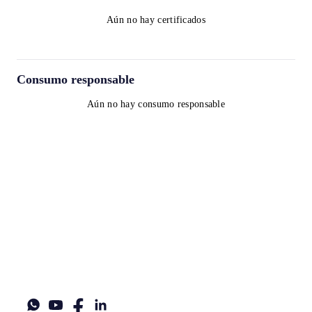
Aún no hay certificados
Consumo responsable
Aún no hay consumo responsable
Términos y condiciones
Política de privacidad
Política de cookies
contact@worldwinelist.com
+41 43 508 92 06
+33 4 84 80 03 15
+34 932 20 59 73
UID: CHE-357.166.792
Legal name: Norpexal Supply Chain Participations GmbH
Legal address: Turmstrasse 28, 6312, Steinhausen ZG, Switzerland
World Wine List®