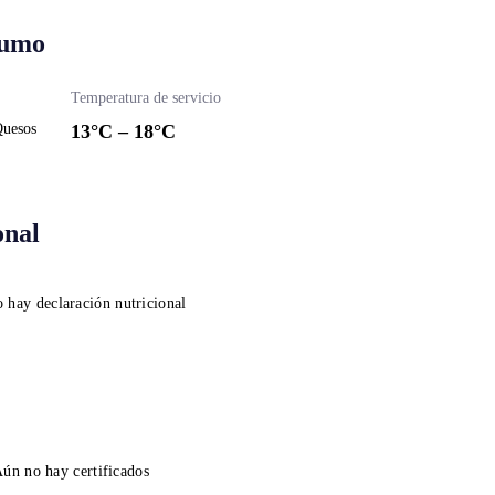
sumo
Temperatura de servicio
Quesos
13
°C –
18
°C
onal
 hay declaración nutricional
ún no hay certificados