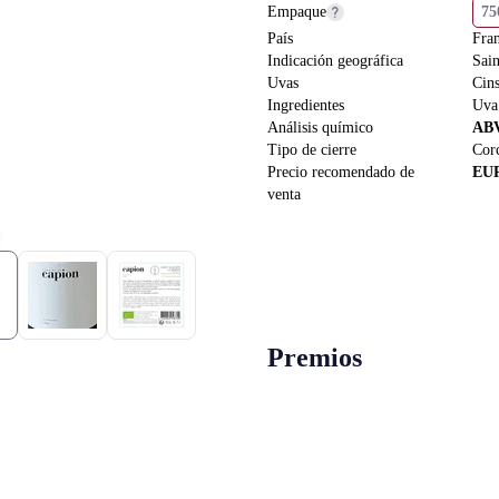
Empaque
7
País
Fra
Indicación geográfica
Sai
Uvas
Cin
Ingredientes
Uva
Análisis químico
AB
Tipo de cierre
Cor
Precio recomendado de
EU
venta
Premios