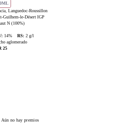
50ML
ncia, Languedoc-Roussillon
nt-Guilhem-le-Désert IGP
saut N (100%)
V
:
14
%
RS
:
2
g/l
cho aglomerado
R
25
Aún no hay premios