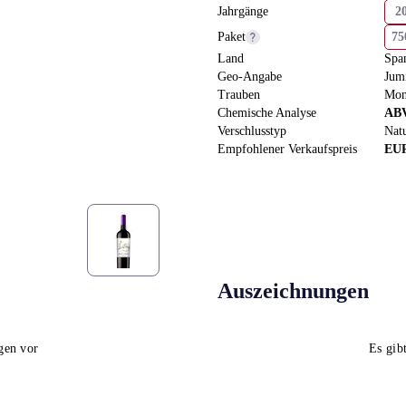
Jahrgänge
2
Paket
7
Land
Spa
Geo-Angabe
Jum
Trauben
Mon
Chemische Analyse
AB
Verschlusstyp
Nat
Empfohlener Verkaufspreis
EU
Auszeichnungen
gen vor
Es gib