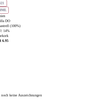
021
50ML
nien
illa DO
astrell (100%)
V
:
14
%
urkork
R
6.95
t noch keine Auszeichnungen