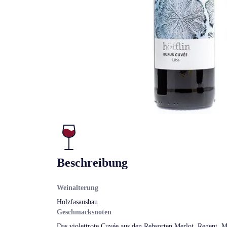
Beschreibung
Weinalterung
Holzfasausbau
Geschmacksnoten
Das violettrote Cuvée aus den Rebsorten Merlot, Regent,