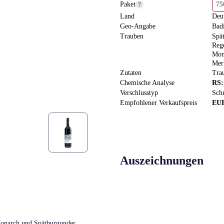
Paket
7
Land
Deu
Geo-Angabe
Bad
Trauben
Spä
Reg
Mon
Mer
Zutaten
Tra
Chemische Analyse
RS
Verschlusstyp
Sch
Empfohlener Verkaufspreis
EU
Auszeichnungen
 Monarch und Spätburgunder