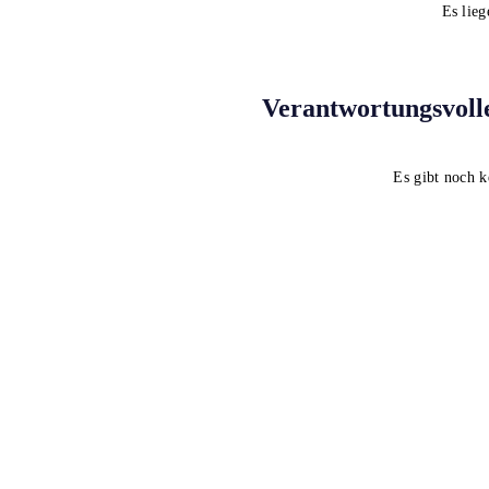
Es lieg
Verantwortungsvol
Es gibt noch 
Cookie-Richtlinie
contact@worldwinelist.com
+41 43 5