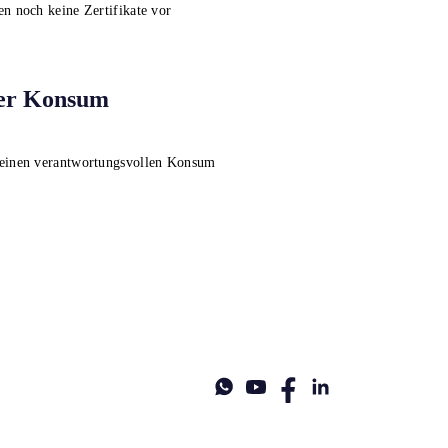
en noch keine Zertifikate vor
ler Konsum
keinen verantwortungsvollen Konsum
08 92 06
+33 4 84 80 03 15
+34 932 20 59 73