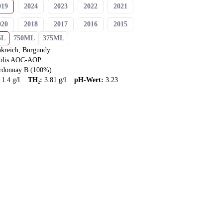
019
2024
2023
2022
2021
020
2018
2017
2016
2015
5L
750ML
375ML
014
2013
2012
2010
2009
nkreich, Burgundy
blis AOC-AOP
008
2006
NS
rdonnay B (100%)
:
1.4
g/l
TH₂
:
3.81
g/l
pH-Wert
:
3.23