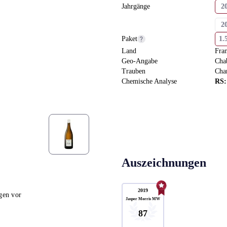
Jahrgänge
2
2
Paket
1.
2
Land
Fra
Geo-Angabe
Cha
2
Trauben
Cha
Chemische Analyse
RS
Auszeichnungen
2019
gen vor
Jasper Morris MW
87