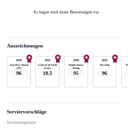
Es liegen noch keine Bewertungen vor
Auszeichnungen
2010
2010
2010
2010
Jean-Marc Quarin
La Revue du Vin de
Stephen Tanzer
Tim Atkin
Wi
(EN)
France
Rating
96
18.5
95
96
Serviervorschläge
Serviertemperatur