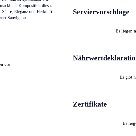
chmackliche Komposition dieses
Serviervorschläge
, Säure, Eleganz und Herkunft.
ernet Sauvignon.
Es liegen 
Nährwertdeklaratio
en vor
Es gibt 
Zertifikate
Es lieg