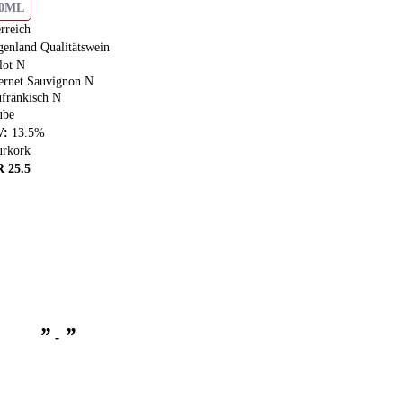
50ML
rreich
genland Qualitätswein
lot N
ernet Sauvignon N
ufränkisch N
ube
V
:
13.5
%
urkork
R
25.5
”
”
-