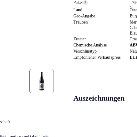
Paket
7
Land
Öste
Geo-Angabe
Bur
Trauben
Mer
Cab
Bla
Zutaten
Tra
Chemische Analyse
AB
Verschlusstyp
Nat
Empfohlener Verkaufspreis
EU
Auszeichnungen
schaft.
 Wein und so spektakulär wie