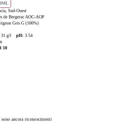
50ML
ncia, Sud-Ouest
es de Bergerac AOC-AOP
vignon Gris G (100%)
:
31
g/l
pH
:
3.54
m
R
10
 sono ancora riconoscimenti