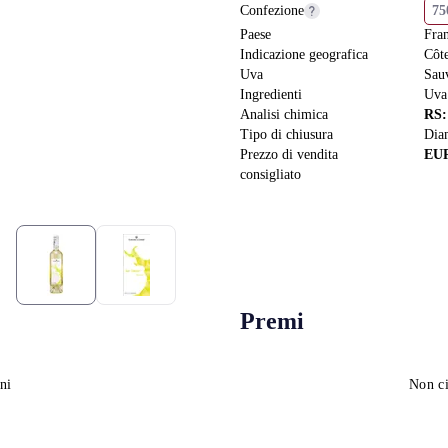
Confezione
7
Paese
Fra
Indicazione geografica
Côt
Uva
Sau
Ingredienti
Uva
Analisi chimica
RS
Tipo di chiusura
Dia
Prezzo di vendita
EU
consigliato
Premi
ni
Non ci