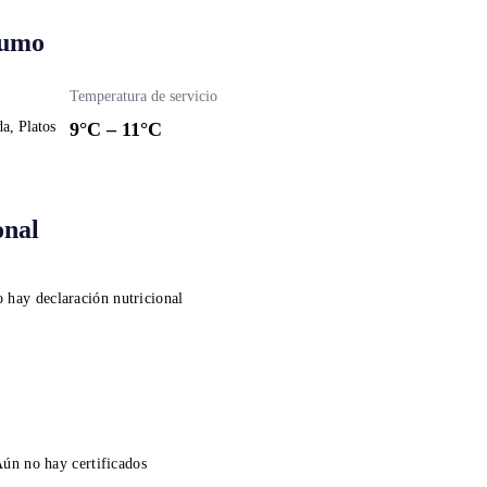
sumo
Temperatura de servicio
a, Platos
9
°C –
11
°C
onal
 hay declaración nutricional
ún no hay certificados