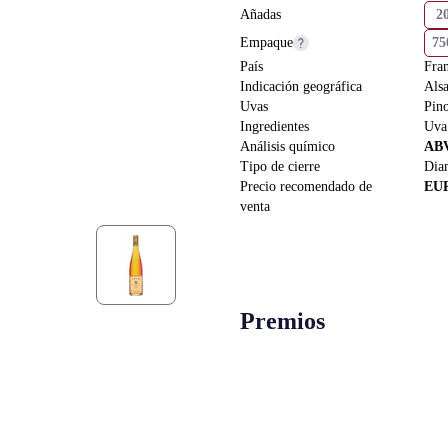
Añadas
2
Empaque
7
País
Fran
Indicación geográfica
Als
Uvas
Pin
Ingredientes
Uva
Análisis químico
AB
Tipo de cierre
Dia
Precio recomendado de
EU
venta
Premios