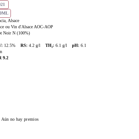
021
50ML
cia, Alsace
ace ou Vin d'Alsace AOC-AOP
ot Noir N (100%)
V
:
12.5
%
RS
:
4.2
g/l
TH₂
:
6.1
g/l
pH
:
6.1
m
R
9.2
Aún no hay premios