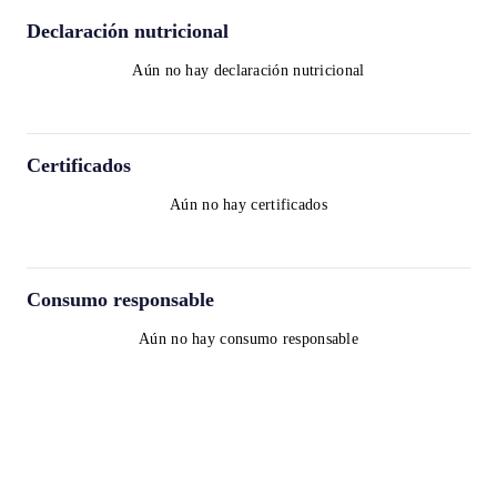
Declaración nutricional
Aún no hay declaración nutricional
Certificados
Aún no hay certificados
Consumo responsable
Aún no hay consumo responsable
Términos y condiciones
Política de privacidad
Política de cookies
contact@worldwinelist.com
+41 43 508 92 06
+33 4 84 80 03 15