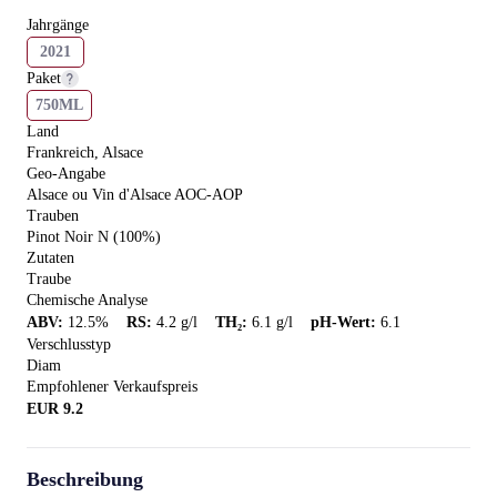
Jahrgänge
2021
Paket
750ML
Land
Frankreich, Alsace
Geo-Angabe
Alsace ou Vin d'Alsace AOC-AOP
Trauben
Pinot Noir N (100%)
Zutaten
Traube
Chemische Analyse
ABV
:
12.5
%
RS
:
4.2
g/l
TH₂
:
6.1
g/l
pH-Wert
:
6.1
Verschlusstyp
Diam
Empfohlener Verkaufspreis
EUR
9.2
Beschreibung