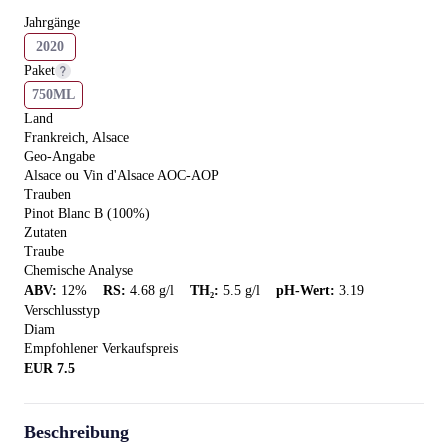
Jahrgänge
2020
Paket
750ML
Land
Frankreich, Alsace
Geo-Angabe
Alsace ou Vin d'Alsace AOC-AOP
Trauben
Pinot Blanc B (100%)
Zutaten
Traube
Chemische Analyse
ABV
:
12
%
RS
:
4.68
g/l
TH₂
:
5.5
g/l
pH-Wert
:
3.19
Verschlusstyp
Diam
Empfohlener Verkaufspreis
EUR
7.5
Beschreibung