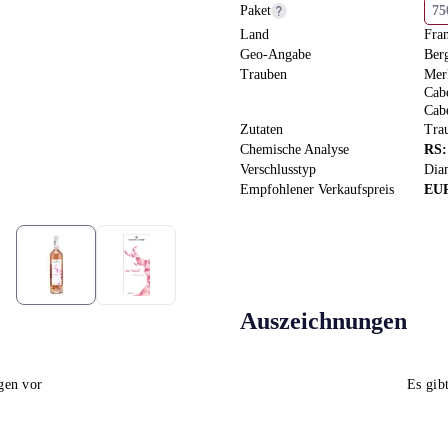
Paket
7
Land
Fra
Geo-Angabe
Ber
Trauben
Mer
Cab
Cab
Zutaten
Tra
Chemische Analyse
RS
Verschlusstyp
Dia
Empfohlener Verkaufspreis
EU
Auszeichnungen
gen vor
Es gib