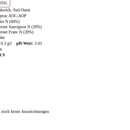
50ML
nkreich, Sud-Ouest
gerac AOC-AOP
lot N (60%)
ernet Sauvignon N (20%)
ernet Franc N (20%)
ube
:
0.3
g/l
pH-Wert
:
3.43
m
R
9
t noch keine Auszeichnungen