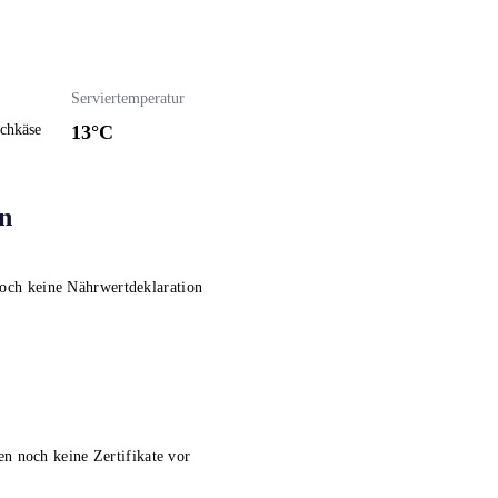
Serviertemperatur
schkäse
13
°C
n
noch keine Nährwertdeklaration
en noch keine Zertifikate vor